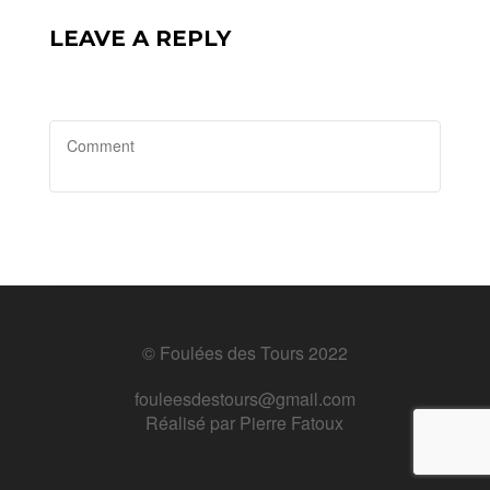
LEAVE A REPLY
© Foulées des Tours 2022
fouleesdestours@gmail.com
Réalisé par
Pierre Fatoux