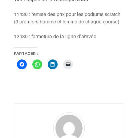
11h30 : remise des prix pour les podiums scratch
(3 premiers homme et femme de chaque course)
12h30 : fermeture de la ligne d’arrivée
PARTAGER :
Cliquez
Cliquez
Cliquez
Cliquer
pour
pour
pour
pour
partager
partager
partager
envoyer
sur
sur
sur
un
Facebook(ouvre
WhatsApp(ouvre
LinkedIn(ouvre
lien
dans
dans
dans
par
une
une
une
e-
nouvelle
nouvelle
nouvelle
mail
fenêtre)
fenêtre)
fenêtre)
à
un
ami(ouvre
dans
une
nouvelle
fenêtre)