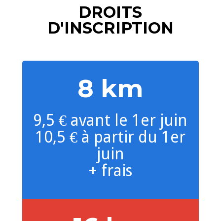
DROITS
D'INSCRIPTION
8 km
9,5 € avant le 1er juin
10,5 € à partir du 1er
juin
+ frais