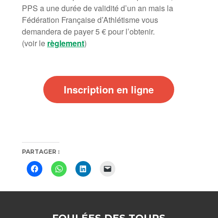
PPS a une durée de validité d’un an mais la
Fédération Française d’Athlétisme vous
demandera de payer 5 € pour l’obtenir.
(voir le
règlement
)
Inscription en ligne
PARTAGER :
Cliquez
Cliquez
Cliquez
Cliquer
pour
pour
pour
pour
partager
partager
partager
envoyer
sur
sur
sur
un
Facebook(ouvre
WhatsApp(ouvre
LinkedIn(ouvre
lien
dans
dans
dans
par
une
une
une
e-
nouvelle
nouvelle
nouvelle
mail