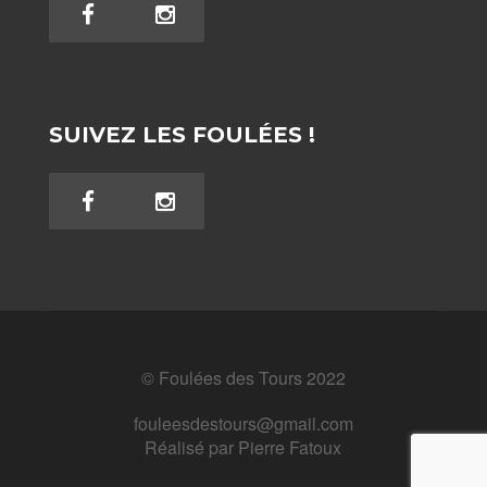
SUIVEZ LES FOULÉES !
© Foulées des Tours 2022
fouleesdestours@gmail.com
Réalisé par
Pierre Fatoux