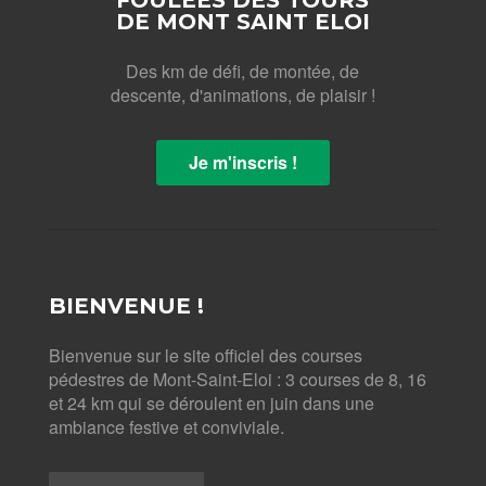
FOULÉES DES TOURS
fenêtre)
fenêtre)
fenêtre)
à
un
DE MONT SAINT ELOI
ami(ouvre
dans
une
Des km de défi, de montée, de
nouvelle
fenêtre)
descente, d'animations, de plaisir !
Je m'inscris !
BIENVENUE !
Bienvenue sur le site officiel des courses
pédestres de Mont-Saint-Eloi : 3 courses de 8, 16
et 24 km qui se déroulent en juin dans une
ambiance festive et conviviale.