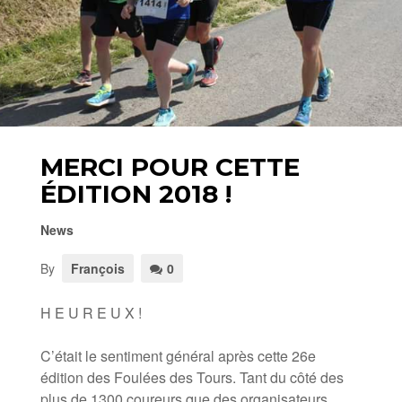
MERCI POUR CETTE
ÉDITION 2018 !
News
By
François
0
H E U R E U X !
C’était le sentiment général après cette 26e
édition des Foulées des Tours. Tant du côté des
plus de 1300 coureurs que des organisateurs.