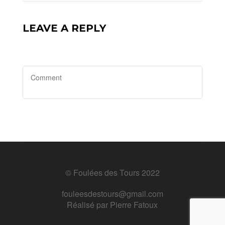
LEAVE A REPLY
© Foulées des Tours 2022
fouleesdestours@gmail.com
Réalisé par
Pierre Fatoux