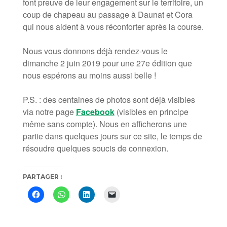
font preuve de leur engagement sur le territoire, un
coup de chapeau au passage à Daunat et Cora
qui nous aident à vous réconforter après la course.
Nous vous donnons déjà rendez-vous le
dimanche 2 juin 2019 pour une 27e édition que
nous espérons au moins aussi belle !
P.S. : des centaines de photos sont déjà visibles
via notre page
Facebook
(visibles en principe
même sans compte). Nous en afficherons une
partie dans quelques jours sur ce site, le temps de
résoudre quelques soucis de connexion.
PARTAGER :
Cliquez
Cliquez
Cliquez
Cliquer
pour
pour
pour
pour
partager
partager
partager
envoyer
sur
sur
sur
un
Facebook(ouvre
WhatsApp(ouvre
LinkedIn(ouvre
lien
dans
dans
dans
par