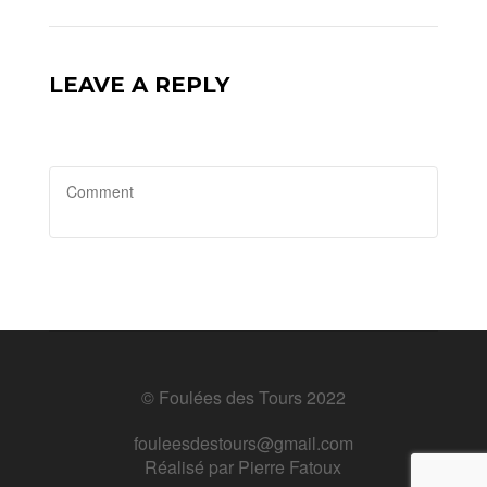
LEAVE A REPLY
© Foulées des Tours 2022
fouleesdestours@gmail.com
Réalisé par
Pierre Fatoux