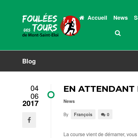
Accueil
News
S
Blog
04
EN ATTENDANT 
06
2017
News
By
François
0
La course vient de démarrer, vous 