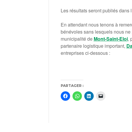
Les résultats seront publiés dans l
En attendant nous tenons à remerc
bénévoles sans lesquels nous ne po
municipalité de
Mont-Saint-Eloi
, 
partenaire logistique important,
D
entreprises ci-dessous :
PARTAGER :
Cliquez
Cliquez
Cliquez
Cliquer
pour
pour
pour
pour
partager
partager
partager
envoyer
sur
sur
sur
un
Facebook(ouvre
WhatsApp(ouvre
LinkedIn(ouvre
lien
dans
dans
dans
par
une
une
une
e-
nouvelle
nouvelle
nouvelle
mail
fenêtre)
fenêtre)
fenêtre)
à
un