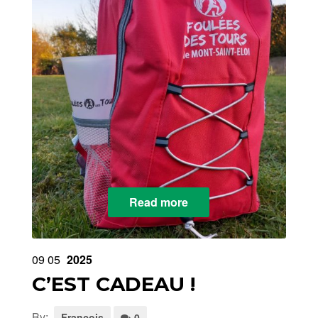
Read more
09
05
2025
C’EST CADEAU !
By:
François
0