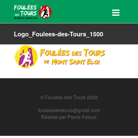
Logo_Foulees-des-Tours_1500
© Foulées des Tours 2022
fouleesdestours@gmail.com
Réalisé par
Pierre Fatoux