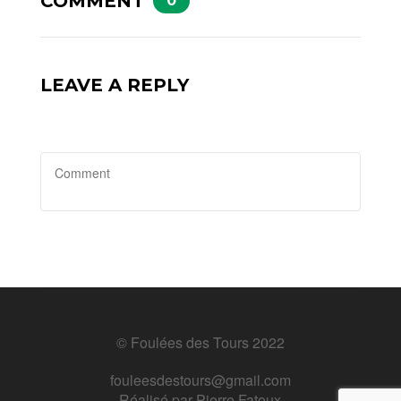
COMMENT
0
LEAVE A REPLY
© Foulées des Tours 2022
fouleesdestours@gmail.com
Réalisé par
Pierre Fatoux