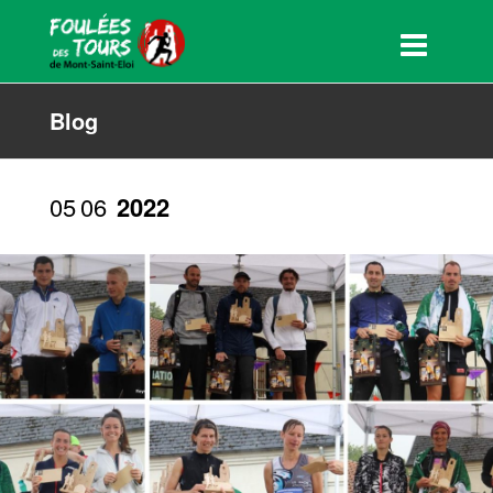
Blog
05
06
2022