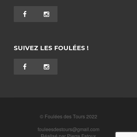
SUIVEZ LES FOULÉES !
© Foulées des Tours 2022
fouleesdestours@gmail.com
Réalisé par
Pierre Fatoux