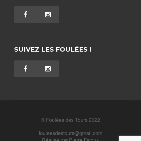
SUIVEZ LES FOULÉES !
© Foulées des Tours 2022
fouleesdestours@gmail.com
Réalisé par
Pierre Fatoux