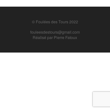
© Foulées des Tours 2022
fouleesdestours@gmail.com
Réalisé par
Pierre Fatoux