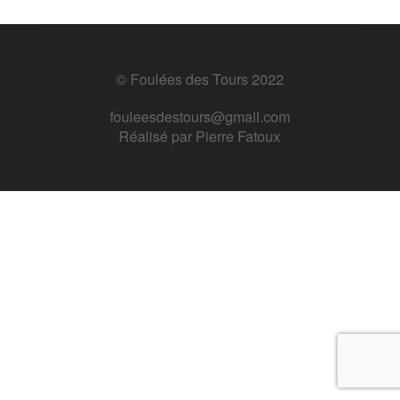
© Foulées des Tours 2022
fouleesdestours@gmail.com
Réalisé par
Pierre Fatoux