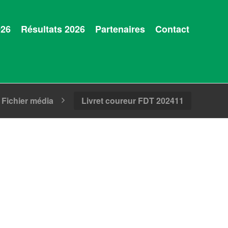
026
Résultats 2026
Partenaires
Contact
Fichier média
Livret coureur FDT 202411