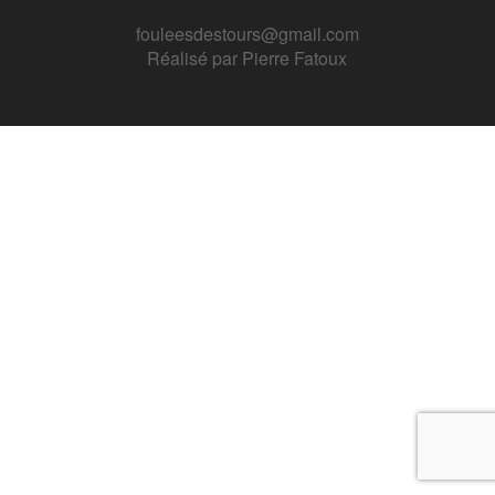
fouleesdestours@gmail.com
Réalisé par
Pierre Fatoux