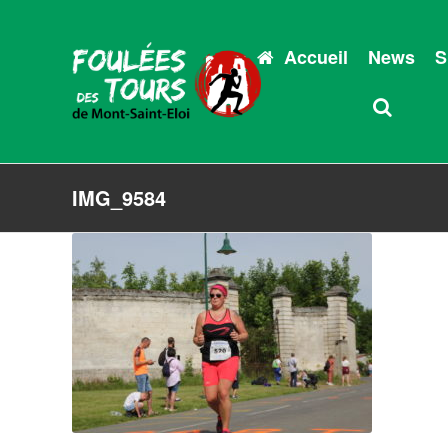
Accueil
News
S
IMG_9584