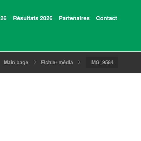
026
Résultats 2026
Partenaires
Contact
Main page
Fichier média
IMG_9584