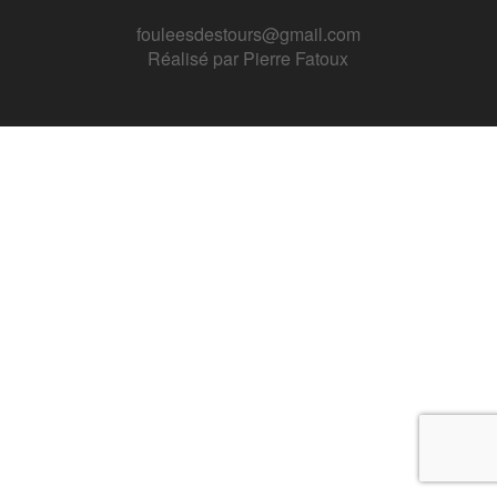
fouleesdestours@gmail.com
Réalisé par
Pierre Fatoux