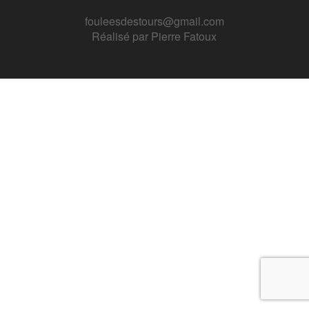
fouleesdestours@gmail.com
Réalisé par
Pierre Fatoux