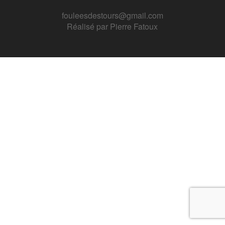
fouleesdestours@gmail.com
Réalisé par
Pierre Fatoux