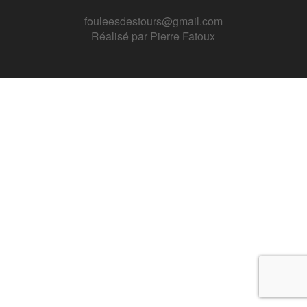
fouleesdestours@gmail.com
Réalisé par
Pierre Fatoux