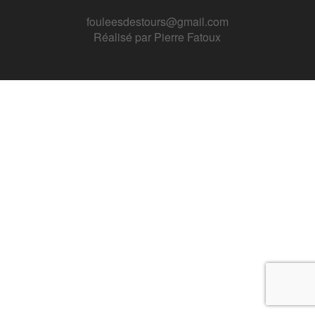
fouleesdestours@gmail.com
Réalisé par
Pierre Fatoux