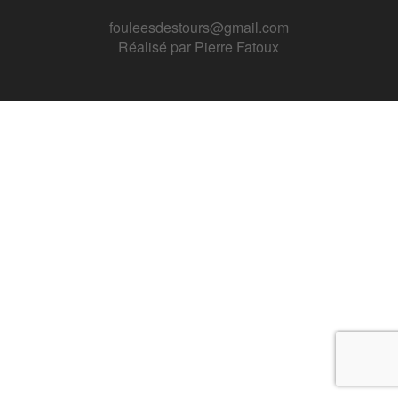
fouleesdestours@gmail.com
Réalisé par
Pierre Fatoux