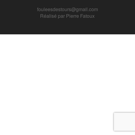
fouleesdestours@gmail.com
Réalisé par
Pierre Fatoux