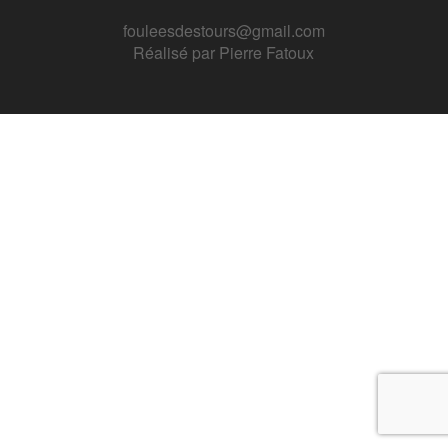
fouleesdestours@gmail.com
Réalisé par
Pierre Fatoux