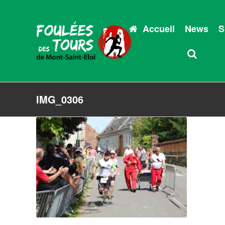
Accueil
News
S
IMG_0306