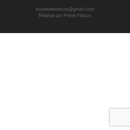
fouleesdestours@gmail.com
Réalisé par
Pierre Fatoux