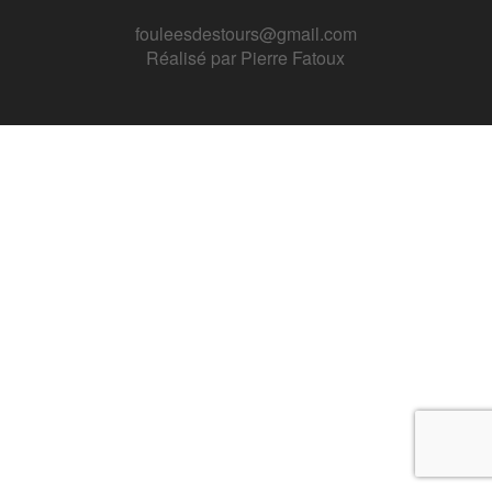
fouleesdestours@gmail.com
Réalisé par
Pierre Fatoux