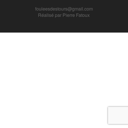
fouleesdestours@gmail.com
Réalisé par
Pierre Fatoux