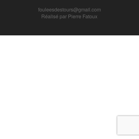
fouleesdestours@gmail.com
Réalisé par
Pierre Fatoux