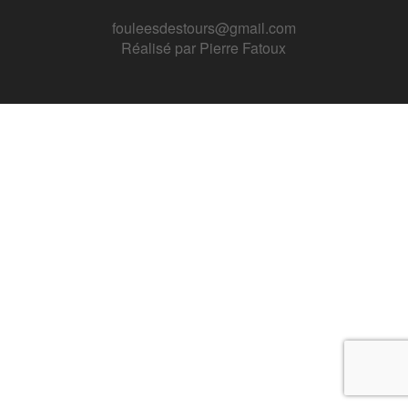
fouleesdestours@gmail.com
Réalisé par
Pierre Fatoux