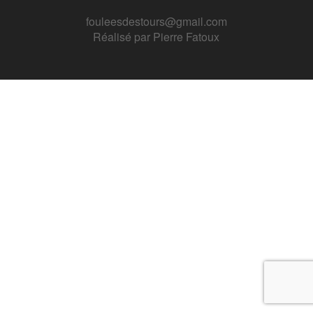
fouleesdestours@gmail.com
Réalisé par
Pierre Fatoux