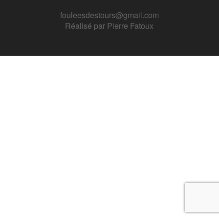
fouleesdestours@gmail.com
Réalisé par
Pierre Fatoux