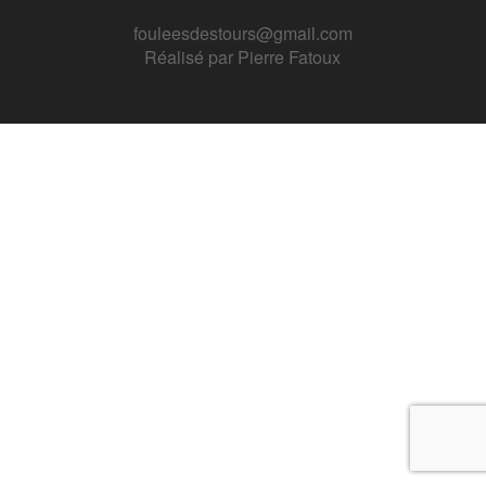
fouleesdestours@gmail.com
Réalisé par
Pierre Fatoux