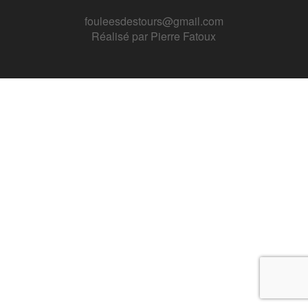
fouleesdestours@gmail.com
Réalisé par
Pierre Fatoux