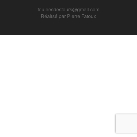
fouleesdestours@gmail.com
Réalisé par
Pierre Fatoux