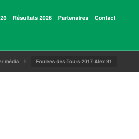
026
Résultats 2026
Partenaires
Contact
er média
Foulees-des-Tours-2017-Alex-91