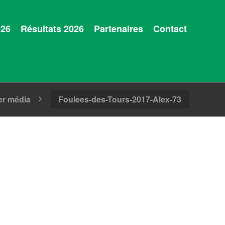
026
Résultats 2026
Partenaires
Contact
er média
Foulees-des-Tours-2017-Alex-73