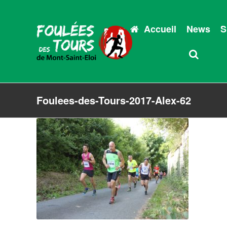
Accueil
News
S
Foulees-des-Tours-2017-Alex-62