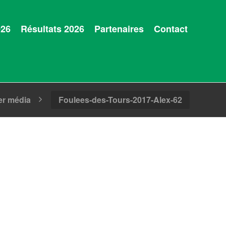
026
Résultats 2026
Partenaires
Contact
er média
Foulees-des-Tours-2017-Alex-62