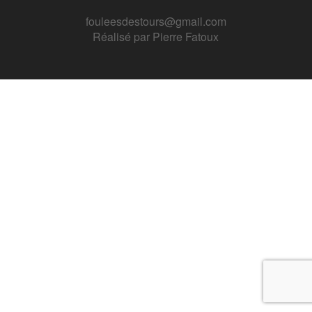
fouleesdestours@gmail.com
Réalisé par
Pierre Fatoux