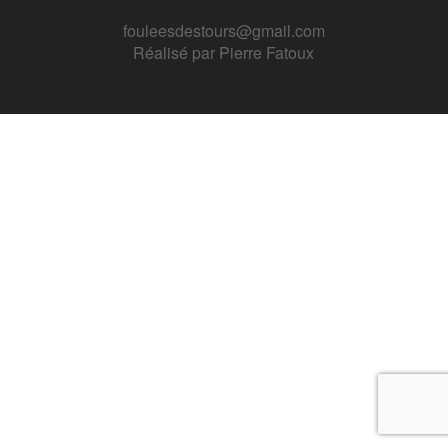
fouleesdestours@gmail.com
Réalisé par
Pierre Fatoux