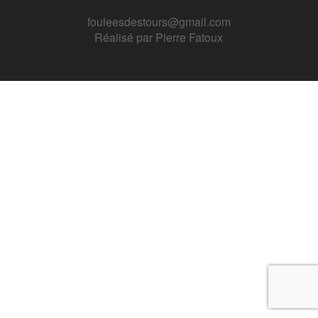
fouleesdestours@gmail.com
Réalisé par
Pierre Fatoux