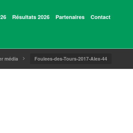
026
Résultats 2026
Partenaires
Contact
er média
Foulees-des-Tours-2017-Alex-44