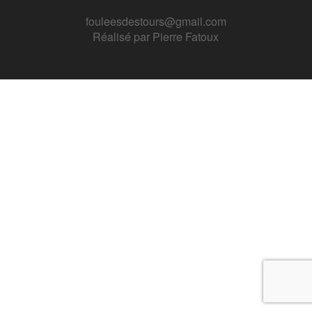
fouleesdestours@gmail.com
Réalisé par
Pierre Fatoux