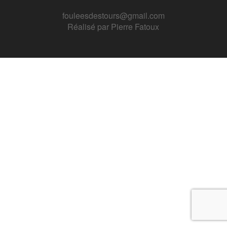
fouleesdestours@gmail.com
Réalisé par
Pierre Fatoux