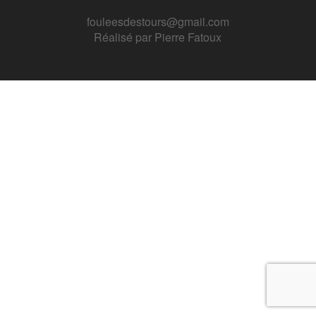
fouleesdestours@gmail.com
Réalisé par
Pierre Fatoux