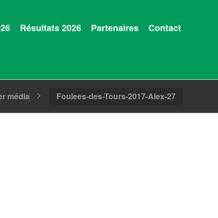
026
Résultats 2026
Partenaires
Contact
er média
Foulees-des-Tours-2017-Alex-27