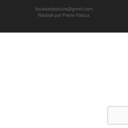
fouleesdestours@gmail.com
Réalisé par
Pierre Fatoux