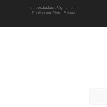
fouleesdestours@gmail.com
Réalisé par
Pierre Fatoux