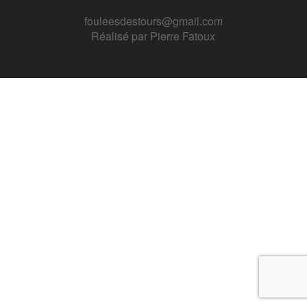
fouleesdestours@gmail.com
Réalisé par
Pierre Fatoux